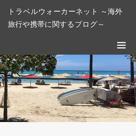
コ
トラベルウォーカーネット ～海外
ン
テ
旅行や携帯に関するブログ～
ン
ツ
へ
メ
ス
ニ
キ
ュ
ッ
ー
プ