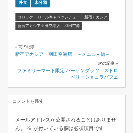
外食
未分類
コロッケ
ロールキャベツシチュー
新宿アカシア
新宿アカシア羽田空港店
羽田空港
投
前の記事
新宿アカシア 羽田空港店 ～メニュ－編～
稿
次の記事
ナ
ファミリーマート限定 ハーゲンダッツ ストロ
ベリーショコラパフェ
ビ
ゲ
コメントを残す
ー
シ
メールアドレスが公開されることはありませ
ョ
ん。
※
が付いている欄は必須項目です