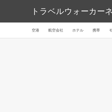
コ
トラベルウォーカーネ
ン
テ
ン
空港
航空会社
ホテル
携帯
ツ
へ
ス
キ
ッ
プ