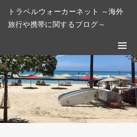
コ
トラベルウォーカーネット ～海外
ン
テ
旅行や携帯に関するブログ～
ン
ツ
へ
メ
ス
ニ
キ
ュ
ッ
ー
プ