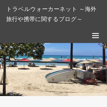
コ
トラベルウォーカーネット ～海外
ン
テ
旅行や携帯に関するブログ～
ン
ツ
へ
メ
ス
ニ
キ
ュ
ッ
ー
プ