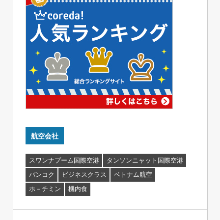
航空会社
スワンナプーム国際空港
タンソンニャット国際空港
バンコク
ビジネスクラス
ベトナム航空
ホ－チミン
機内食