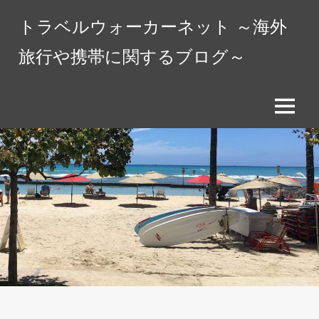
コ
トラベルウォーカーネット ～海外
ン
テ
旅行や携帯に関するブログ～
ン
ツ
へ
メ
ス
ニ
キ
ュ
ッ
ー
プ