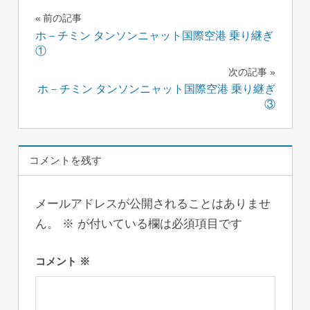
投
前の記事
ホ－チミン タンソンニャット国際空港 乗り継ぎ
稿
①
ナ
次の記事
ホ－チミン タンソンニャット国際空港 乗り継ぎ
ビ
③
ゲ
ー
コメントを残す
シ
メールアドレスが公開されることはありませ
ョ
ん。
※
が付いている欄は必須項目です
ン
コメント
※