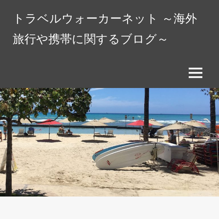
コ
トラベルウォーカーネット ～海外
ン
テ
旅行や携帯に関するブログ～
ン
ツ
へ
メ
ス
ニ
キ
ュ
ッ
ー
プ