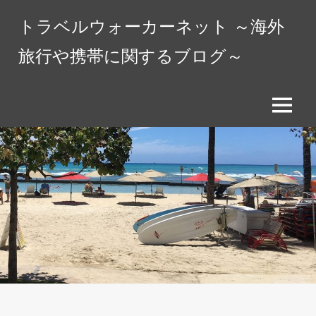
コ
トラベルウォーカーネット ～海外
ン
テ
旅行や携帯に関するブログ～
ン
ツ
へ
メ
ス
ニ
キ
ュ
ッ
ー
プ