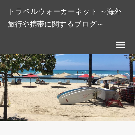
コ
トラベルウォーカーネット ～海外
ン
テ
旅行や携帯に関するブログ～
ン
ツ
へ
メ
ス
ニ
キ
ュ
ッ
ー
プ