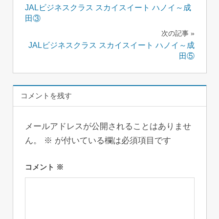
JALビジネスクラス スカイスイート ハノイ～成
稿
田③
ナ
次の記事
JALビジネスクラス スカイスイート ハノイ～成
ビ
田⑤
ゲ
ー
コメントを残す
シ
メールアドレスが公開されることはありませ
ョ
ん。
※
が付いている欄は必須項目です
ン
コメント
※