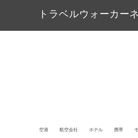
コ
トラベルウォーカーネ
ン
テ
ン
ツ
へ
ス
キ
ッ
プ
空港
航空会社
ホテル
携帯