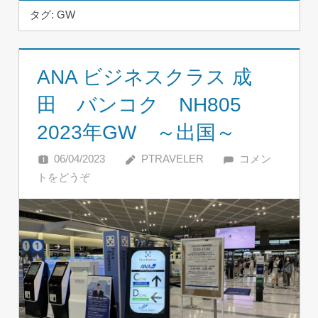
タグ:
GW
ANA ビジネスクラス 成
田 バンコク NH805
2023年GW ～出国～
06/04/2023
PTRAVELER
コメン
トをどうぞ