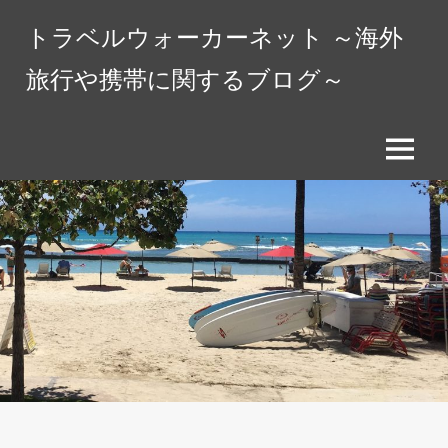
コ
トラベルウォーカーネット ～海外
ン
テ
旅行や携帯に関するブログ～
ン
ツ
へ
メ
ス
ニ
キ
ュ
ッ
ー
プ