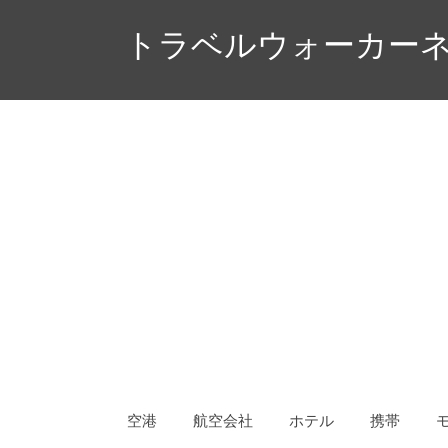
コ
トラベルウォーカーネ
ン
テ
ン
ツ
へ
ス
キ
ッ
プ
空港
航空会社
ホテル
携帯