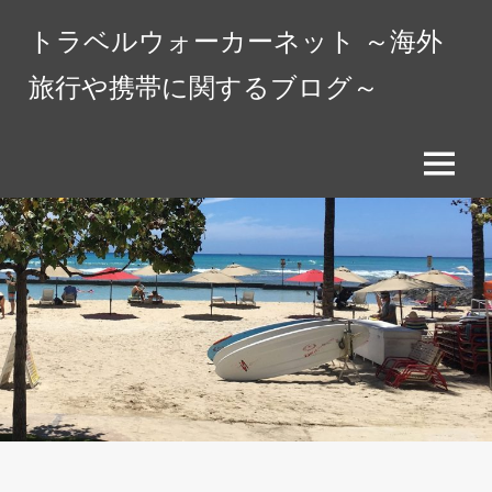
コ
トラベルウォーカーネット ～海外
ン
テ
旅行や携帯に関するブログ～
ン
ツ
へ
メ
ス
ニ
キ
ュ
ッ
ー
プ