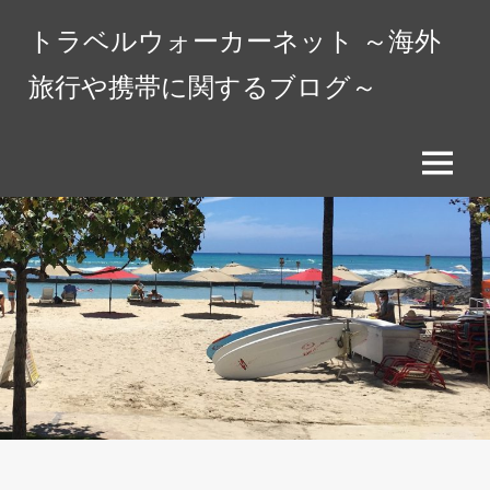
コ
トラベルウォーカーネット ～海外
ン
テ
旅行や携帯に関するブログ～
ン
ツ
へ
メ
ス
ニ
キ
ュ
ッ
ー
プ