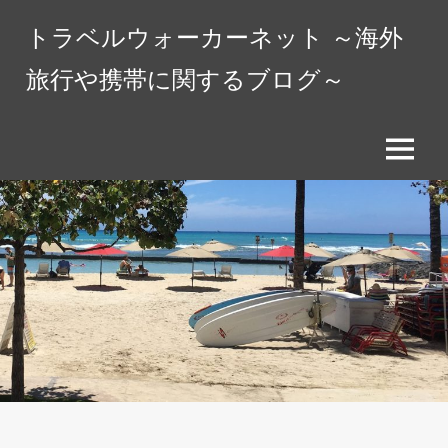
コ
トラベルウォーカーネット ～海外
ン
テ
旅行や携帯に関するブログ～
ン
ツ
へ
メ
ス
ニ
キ
ュ
ッ
ー
プ