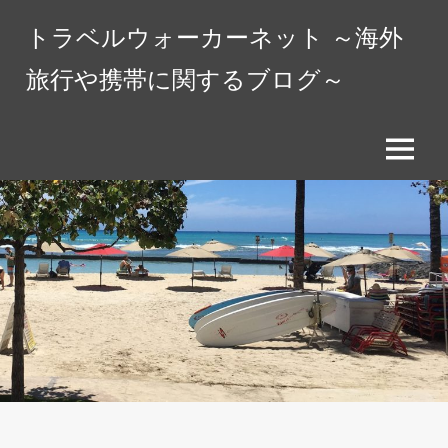
コ
トラベルウォーカーネット ～海外
ン
テ
旅行や携帯に関するブログ～
ン
ツ
へ
メ
ス
ニ
キ
ュ
ッ
ー
プ