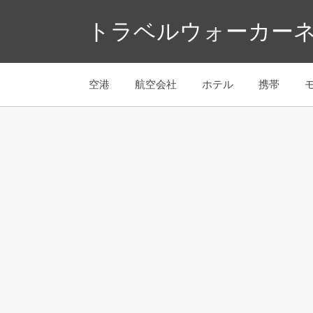
コ
トラベルウォーカーネ
ン
テ
ン
空港
航空会社
ホテル
携帯
ツ
へ
ス
キ
ッ
プ