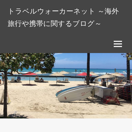
コ
トラベルウォーカーネット ～海外
ン
テ
旅行や携帯に関するブログ～
ン
ツ
へ
メ
ス
ニ
キ
ュ
ッ
ー
プ