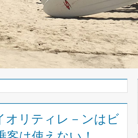
イオリティレ－ンはビ
乗客は使えない！