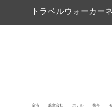
コ
トラベルウォーカーネ
ン
テ
ン
ツ
へ
ス
キ
ッ
プ
空港
航空会社
ホテル
携帯