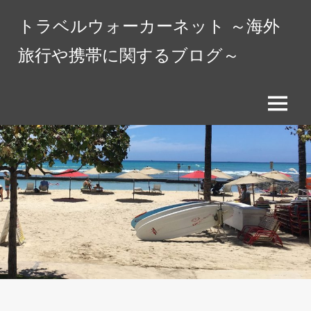
コ
トラベルウォーカーネット ～海外
ン
テ
旅行や携帯に関するブログ～
ン
ツ
へ
メ
ス
ニ
キ
ュ
ッ
ー
プ