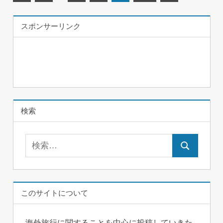
の
の
稿
記
記
スポンサーリンク
ナ
事
事
ビ
ゲ
ー
シ
検索
ョ
検
ン
検
索:
索
このサイトについて
海外旅行に関することを中心に投稿していきた