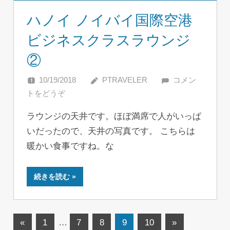
ハノイ ノイバイ国際空港
ビジネスクラスラウンジ
②
10/19/2018
PTRAVELER
コメン
トをどうぞ
ラウンジの天井です。ほぼ満席で人がいっぱ
いだったので、天井の写真です。 こちらは
暖かい食事ですね。な
続きを読む
投
前
次
«
1
…
7
8
9
10
»