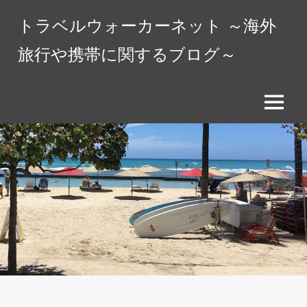
コ
トラベルウォーカーネット ～海外
ン
テ
旅行や携帯に関するブログ～
ン
ツ
へ
メ
ス
ニ
キ
ュ
ッ
ー
プ