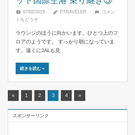
ット国際空港 乗り継ぎ③
07/02/2019
PTRAVELER
コメン
トをどうぞ
ラウンジのほうに向かいます。ひとつ上のフ
ロアのようです。 すっかり朝になっていま
す。遠くにJALも見
続きを読む
投
前
次
«
1
2
3
4
»
の
の
稿
記
記
スポンサーリンク
ナ
事
事
ビ