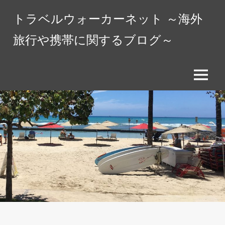
コ
トラベルウォーカーネット ～海外
ン
テ
旅行や携帯に関するブログ～
ン
ツ
へ
メ
ス
ニ
キ
ュ
ッ
ー
プ