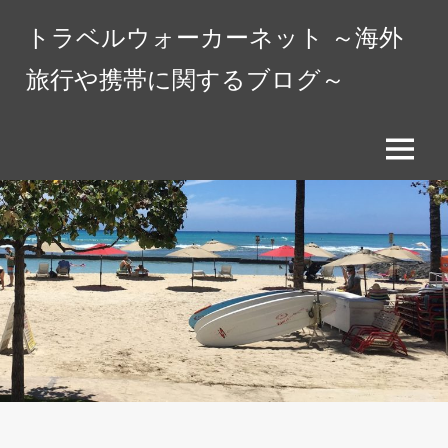
コ
トラベルウォーカーネット ～海外
ン
テ
旅行や携帯に関するブログ～
ン
ツ
へ
メ
ス
ニ
キ
ュ
ッ
ー
プ