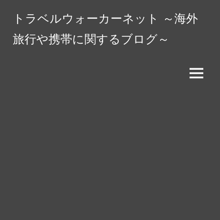
コ
トラベルウォーカーネット ～海外
ン
テ
旅行や携帯に関するブログ～
ン
ツ
へ
メ
ス
ニ
キ
ュ
ッ
ー
プ