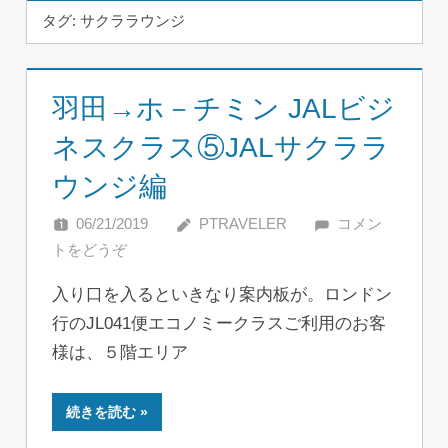
タグ:
サクララウンジ
羽田→ホ－チミン JALビジ
ネスクラス⑤JALサクララ
ウンジ編
06/21/2019
PTRAVELER
コメン
トをどうぞ
入り口を入るといきなり案内板が。ロンドン
行のJL041便エコノミークラスご利用のお客
様は、５階エリア
続きを読む