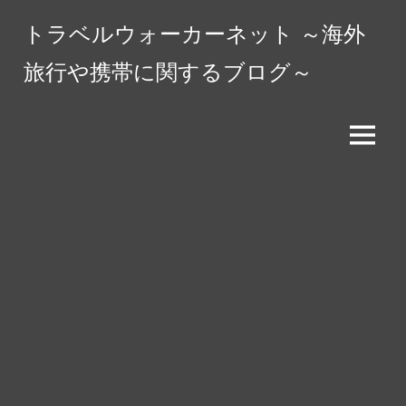
コ
トラベルウォーカーネット ～海外
ン
テ
旅行や携帯に関するブログ～
ン
ツ
へ
メ
ス
ニ
キ
ュ
ッ
ー
プ