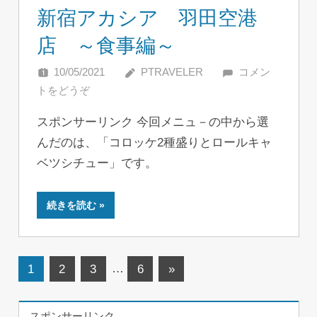
新宿アカシア 羽田空港
店 ～食事編～
10/05/2021
PTRAVELER
コメン
トをどうぞ
スポンサーリンク 今回メニュ－の中から選
んだのは、「コロッケ2種盛りとロールキャ
ベツシチュー」です。
続きを読む
投
次
1
2
3
…
6
»
の
稿
記
スポンサーリンク