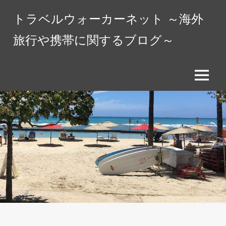
コ
トラベルウォーカーネット ～海外
ン
テ
旅行や携帯に関するブログ～
ン
ツ
へ
メ
ス
ニ
キ
ュ
ッ
ー
プ