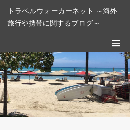
コ
トラベルウォーカーネット ～海外
ン
テ
旅行や携帯に関するブログ～
ン
ツ
へ
メ
ス
ニ
キ
ュ
ッ
ー
プ