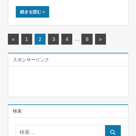
続きを読む
投
前
次
«
1
2
3
4
…
9
»
の
の
稿
記
記
スポンサーリンク
ナ
事
事
ビ
ゲ
ー
シ
検索
ョ
検
ン