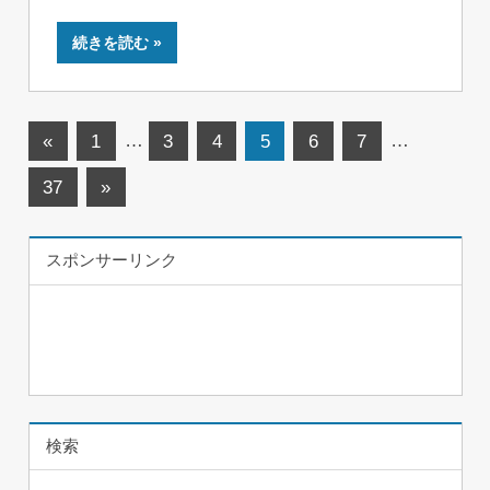
続きを読む
投
前
«
1
…
3
4
5
6
7
…
の
稿
次
37
»
記
ナ
の
事
記
ビ
スポンサーリンク
事
ゲ
ー
シ
ョ
検索
ン