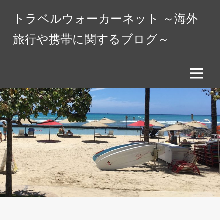
コ
トラベルウォーカーネット ～海外
ン
テ
旅行や携帯に関するブログ～
ン
ツ
へ
メ
ス
ニ
キ
ュ
ッ
ー
プ