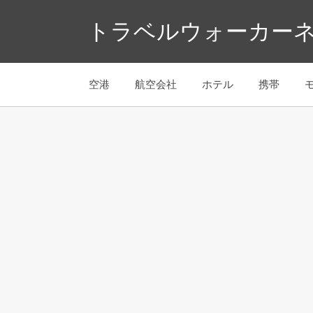
コ
トラベルウォーカーネ
ン
テ
ン
空港
航空会社
ホテル
携帯
ツ
へ
ス
キ
ッ
プ