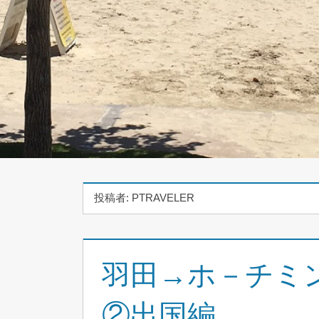
投稿者:
PTRAVELER
羽田→ホ－チミン
②出国編