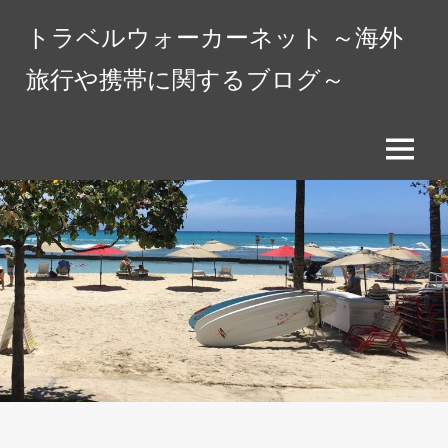
コ
トラベルウォーカーネット ～海外
ン
テ
旅行や携帯に関するブログ～
ン
ツ
へ
メ
ス
ニ
キ
ュ
ッ
ー
プ