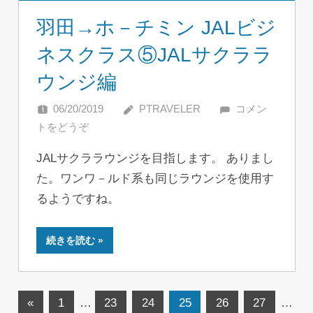
羽田→ホ－チミン JALビジ
ネスクラス⑤JALサクララ
ウンジ編
06/20/2019
PTRAVELER
コメン
トをどうぞ
JALサクララウンジを目指します。 ありまし
た。ワンワ－ルド系も同じラウンジを使用す
るようですね。
続きを読む
投
前
«
1
…
23
24
25
26
27
…