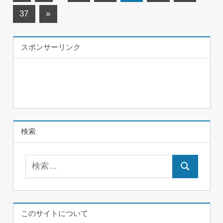
の
稿
次
37
»
記
ナ
の
事
記
ビ
スポンサーリンク
事
ゲ
ー
シ
ョ
検索
ン
検
検
索:
索
このサイトについて